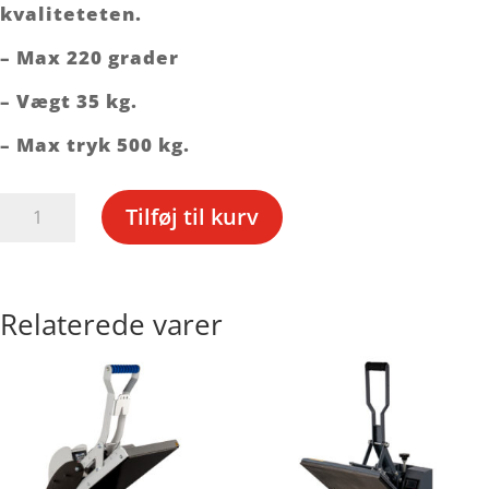
kvaliteteten.
– Max 220 grader
– Vægt 35 kg.
– Max tryk 500 kg.
Schulze
Tilføj til kurv
Bluepress
S-
Line
-
Relaterede varer
40
x
50
cm
antal