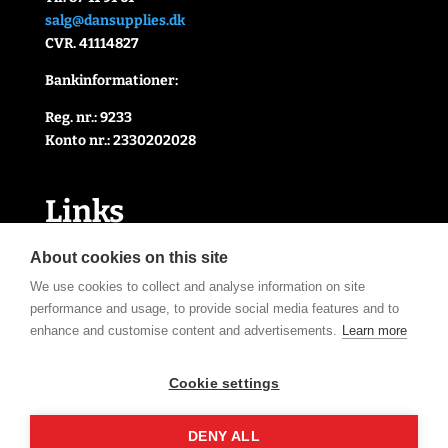
salg@dansupplies.dk
CVR. 41114827
Bankinformationer:
Reg. nr.: 9233
Konto nr.: 2330202028
Link
s
Handelsbetingelser
About cookies on this site
Cookie- og privatlivspolitik
We use cookies to collect and analyse information on site
Kontakt Os
performance and usage, to provide social media features and to
Om Os
enhance and customise content and advertisements.
Learn more
Åbningstider
Cookie settings
DENY ALL
Tilmeld nyhedsbrev