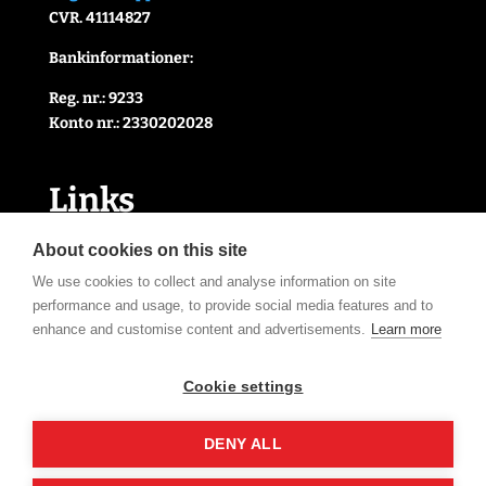
CVR. 41114827
Bankinformationer:
Reg. nr.: 9233
Konto nr.: 2330202028
Link
s
Handelsbetingelser
About cookies on this site
Cookie- og privatlivspolitik
We use cookies to collect and analyse information on site
Kontakt Os
performance and usage, to provide social media features and to
Om Os
enhance and customise content and advertisements.
Learn more
Åbningstider
Cookie settings
Tilmeld nyhedsbrev
DENY ALL