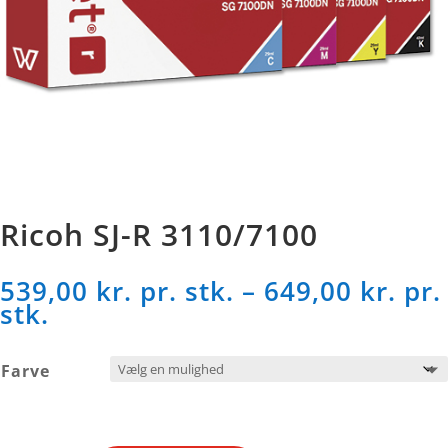
Ricoh SJ-R 3110/7100
539,00
kr. pr. stk.
–
649,00
kr. pr.
Prisinterval:
stk.
539,00 kr.
pr.
Farve
stk.
til
649,00 kr.