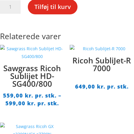
pr.
Ricoh
stk.
Tilføj til kurv
SJ-
R
3110/7100
antal
Relaterede varer
Ricoh SubliJet-R
Sawgrass Ricoh
7000
Sublijet HD-
SG400/800
649,00
kr. pr. stk.
559,00
kr. pr. stk.
–
Prisinterval:
599,00
kr. pr. stk.
559,00 kr.
pr.
stk.