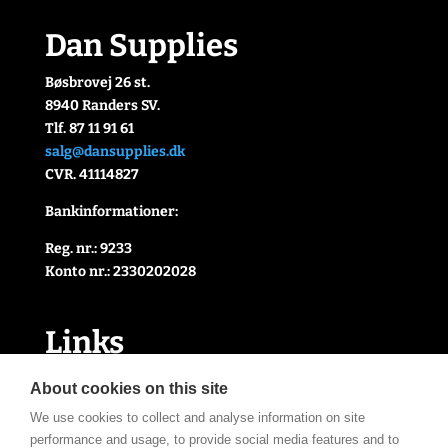
Dan Supplies
Bøsbrovej 26 st.
8940 Randers SV.
Tlf. 87 11 91 61
salg@dansupplies.dk
CVR. 41114827
Bankinformationer:
Reg. nr.: 9233
Konto nr.: 2330202028
Link
s
Handelsbetingelser
About cookies on this site
Cookie- og privatlivspolitik
We use cookies to collect and analyse information on site
Kontakt Os
performance and usage, to provide social media features and to