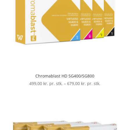
Chromablast HD SG400/SG800
Prisinterval:
499,00
kr. pr. stk.
–
679,00
kr. pr. stk.
499,00 kr.
pr.
stk.
til
679,00 kr.
pr.
stk.