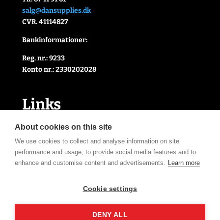
salg@dansupplies.dk
CVR. 41114827
Bankinformationer:
Reg. nr.: 9233
Konto nr.: 2330202028
Link
s
Handelsbetingelser
About cookies on this site
Cookie- og privatlivspolitik
We use cookies to collect and analyse information on site
Kontakt Os
performance and usage, to provide social media features and to
Om Os
enhance and customise content and advertisements.
Learn more
Åbningstider
Cookie settings
DENY ALL
Tilmeld nyhedsbrev