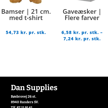
Bamser | 21 cm.
Gaveæsker |
med t-shirt
Flere farver
54,73
kr. pr. stk.
6,58
kr. pr. stk.
–
Pri
7,24
kr. pr. stk.
6,5
pr.
stk
til
7,2
pr.
stk
Dan Supplies
Bøsbrovej 26 st.
8940 Randers SV.
Tlf. 87 11 91 61