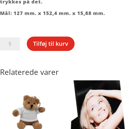
trykkes på det.
Mål: 127 mm. x 152,4 mm. x 15,88 mm.
Plaque
Tilføj til kurv
(lille)
antal
Relaterede varer