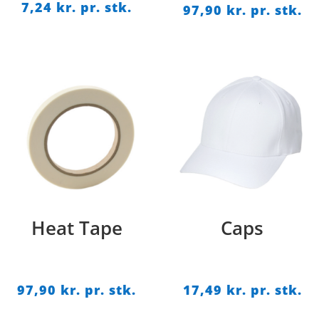
Prisinterval:
7,24
kr. pr. stk.
Pr
97,90
kr. pr. stk.
6,58 kr.
64
pr.
pr
stk.
st
til
til
7,24 kr.
97
pr.
pr
stk.
st
Heat Tape
Caps
97,90
kr. pr. stk.
17,49
kr. pr. stk.