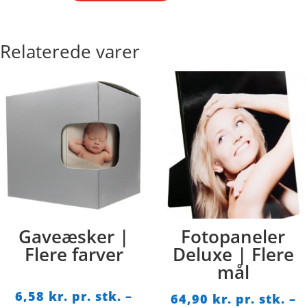
50
cm.
med
Relaterede varer
t-
shirt
antal
Gaveæsker |
Fotopaneler
Flere farver
Deluxe | Flere
mål
6,58
kr. pr. stk.
–
64,90
kr. pr. stk.
–