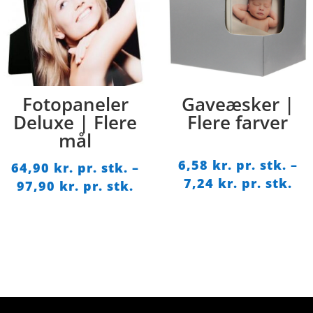
Fotopaneler
Gaveæsker |
Deluxe | Flere
Flere farver
mål
6,58
kr. pr. stk.
–
64,90
kr. pr. stk.
–
Pri
7,24
kr. pr. stk.
Prisinterval:
97,90
kr. pr. stk.
6,5
64,90 kr.
pr.
pr.
stk
stk.
til
til
7,2
97,90 kr.
pr.
pr.
stk
stk.