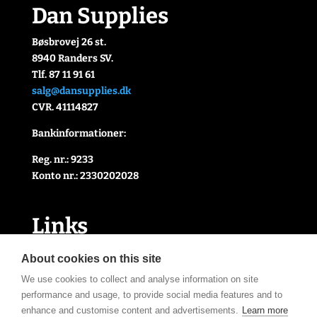
Dan Supplies
Bøsbrovej 26 st.
8940 Randers SV.
Tlf. 87 11 91 61
salg@dansupplies.dk
CVR. 41114827
Bankinformationer:
Reg. nr.: 9233
Konto nr.: 2330202028
Link
s
Handelsbetingelser
About cookies on this site
Cookie- og privatlivspolitik
We use cookies to collect and analyse information on site
Kontakt Os
performance and usage, to provide social media features and to
Om Os
enhance and customise content and advertisements.
Learn more