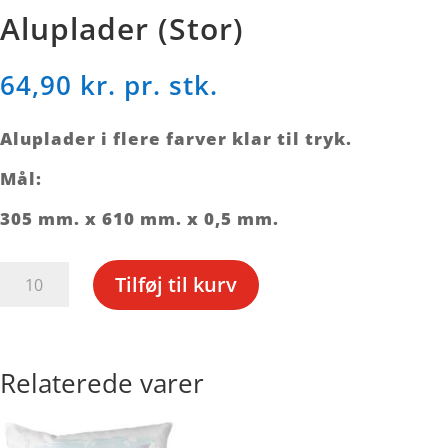
Aluplader (Stor)
64,90
kr. pr. stk.
Aluplader i flere farver klar til tryk.
Mål:
305 mm. x 610 mm. x 0,5 mm.
Aluplader
Tilføj til kurv
(Stor)
antal
Relaterede varer