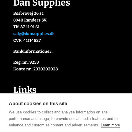
Dan Supplies
Bøsbrovej 26 st.
8940 Randers SV.
Tlf. 87 11 91 61
salg@dansupplies.dk
CVR. 41114827
Bankinformationer:
Reg. nr.: 9233
Konto nr.: 2330202028
Link
s
Handelsbetingelser
About cookies on this site
Cookie- og privatlivspolitik
We use cookies to collect and analyse information on site
Kontakt Os
performance and usage, to provide social media features and to
Om Os
enhance and customise content and advertisements.
Learn more
Åbningstider