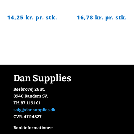
14,25
kr. pr. stk.
16,78
kr. pr. stk.
Dan Supplies
Bøsbrovej 26 st.
8940 Randers SV.
Tlf. 87 11 91 61
salg@dansupplies.dk
CVR. 41114827
Bankinformationer: