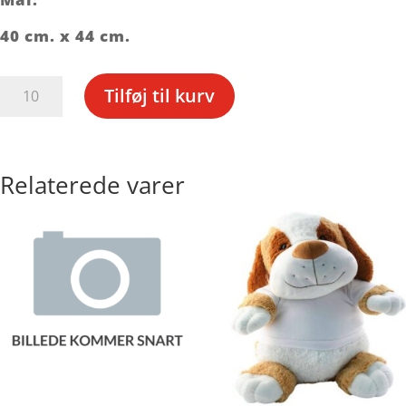
40 cm. x 44 cm.
Hjertepudebetræk
Tilføj til kurv
antal
Relaterede varer