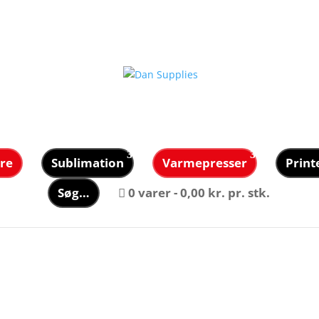
re
Sublimation
Varmepresser
Print
Søg…
0 varer
0,00 kr. pr. stk.