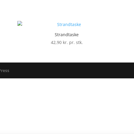
Strandtaske
42,90
kr. pr. stk.
ress