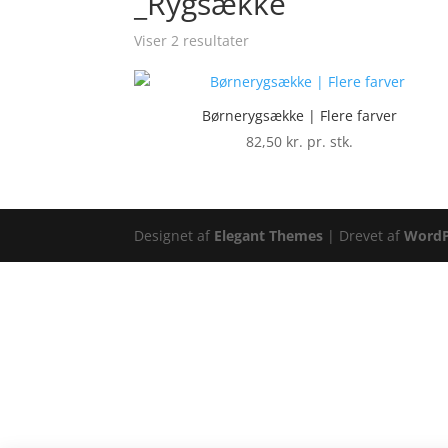
_Rygsække
Viser 2 resultater
Børnerygsække | Flere farver
82,50
kr. pr. stk.
Designet af
Elegant Themes
| Drevet af
WordP