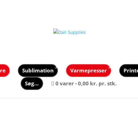
re
Sublimation
Varmepresser
Print
Søg…
0 varer
0,00 kr. pr. stk.