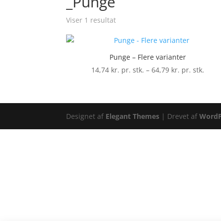
_Punge
Viser 1 resultat
Punge – Flere varianter
Prisi
14,74
kr. pr. stk.
–
64,79
kr. pr. stk.
14,74
pr.
stk.
til
Designet af
Elegant Themes
| Drevet af
WordP
64,79
pr.
stk.