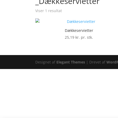
_Dækkeservietter
Viser 1 resultat
Dækkeservietter
25,19
kr. pr. stk.
Designet af
Elegant Themes
| Drevet af
WordP