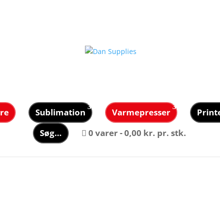
re
Sublimation
Varmepresser
Print
Søg…
0 varer
0,00 kr. pr. stk.