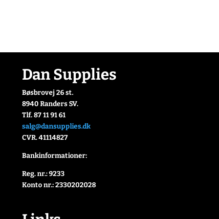
Dan Supplies
Bøsbrovej 26 st.
8940 Randers SV.
Tlf. 87 11 91 61
salg@dansupplies.dk
CVR. 41114827
Bankinformationer:
Reg. nr.: 9233
Konto nr.: 2330202028