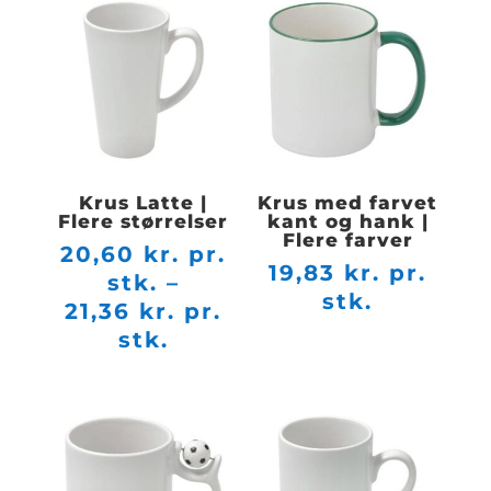
Krus Latte |
Krus med farvet
Flere størrelser
kant og hank |
Flere farver
20,60
kr. pr.
19,83
kr. pr.
stk.
–
stk.
21,36
kr. pr.
Prisinterval:
stk.
20,60 kr.
pr.
stk.
til
21,36 kr.